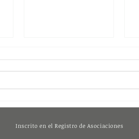
El Museo del Baile
Nace
la
Flamenco de Sevilla supera
Na
todos los trámites para ser
Lugar de Interés Turístico
Inscrito en el Registro de Asociaciones