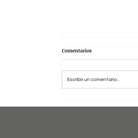
Comentarios
Escribir un comentario...
La Asociación Tablaos
Flamencos Madrid recibe 
Medalla Internacional de
las Artes