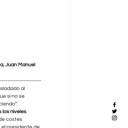
a, Juan Manuel 
sladado al 
ue si no se 
iendo”.
 los niveles
. 
de costes 
 el presidente de 